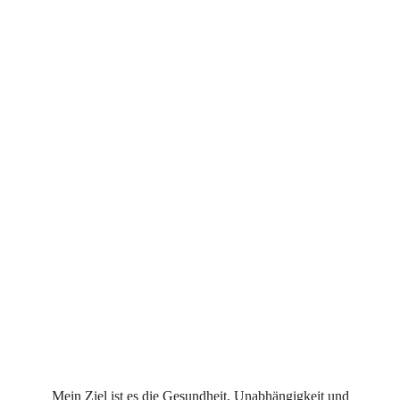
A7307844 (2)
Mein Ziel ist es die Gesundheit, Unabhängigkeit und